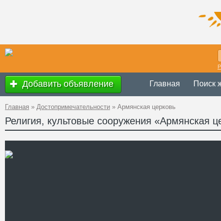
Р
Добавить объявление
Главная
Поиск 
Главная
»
Достопримечательности
»
Армянская церковь
Религия, культовые сооружения «Армянская ц
Украина
,
Ивано-
Адрес
Армянская, 6
GPS
48°55'21''N, 24°42
Координаты
Телефон
Сайт
Смотреть отзывы