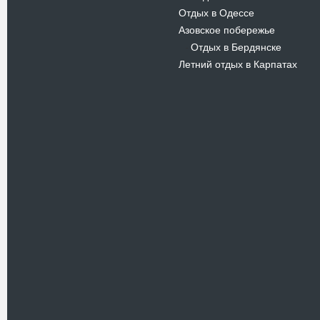
Отдых в Одессе
Азовское побережье
Отдых в Бердянске
-
Летний отдых в Карпатах
Новости
Туризм и инфраструктура в
Ивано-Франковске
14.02.11
Ивано-Франковск – это особенный
город, туристическая поездка в
который познакомит Вас с
необыкновенно…