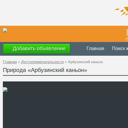
Р
Добавить объявление
Главная
Поиск 
Главная
»
Достопримечательности
»
Арбузинский каньон
Природа «Арбузинский каньон»
Украина
,
Никол
Адрес
47°42'18''N, 31
GPS Координаты
Телефон
Сайт
Смотреть отзывы
Арбузинский каньон расп