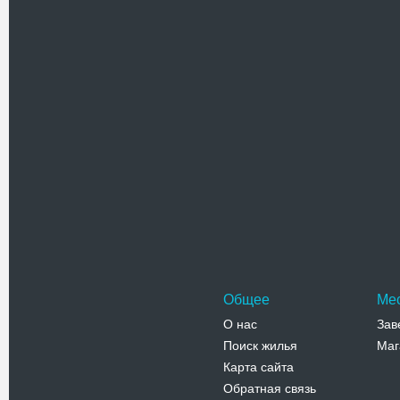
Похожие достоприме
Актовский
Актовский 
«Долина д
между се
Адрес:
у
Долина дь
Телефо
Общее
Ме
О нас
Зав
Поиск жилья
Маг
Карта сайта
Обратная связь