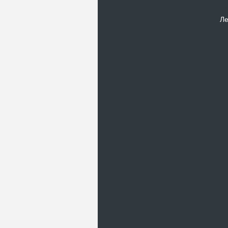
Ле
Новости
В Киевском музеи авиации
пройдет развлекательно-
просветительский проект
Самальот Фест 3
17.05.16
Самальот Фест 3 в
Государственном Музее Авиации.
“#Самальот_fest 3” – масштабный
развлекательно-
просветительский…