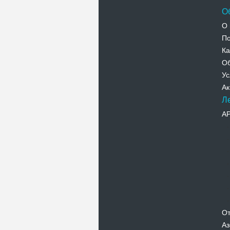
О
О 
По
Ка
Об
Ус
Ак
Л
А
От
Аз