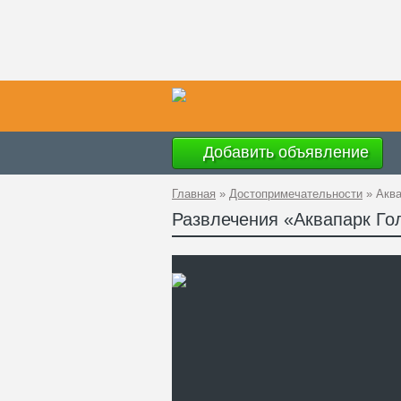
Добавить объявление
Главная
»
Достопримечательности
»
Аква
Развлечения «Аквапарк Го
Ад
GP
Те
Са
Ак