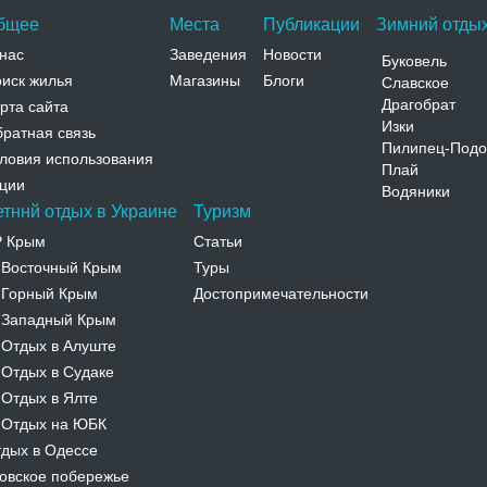
бщее
Места
Публикации
Зимний отдых
нас
Заведения
Новости
Буковель
иск жилья
Магазины
Блоги
Славское
Драгобрат
рта сайта
Изки
ратная связь
Пилипец-Подо
ловия использования
Плай
ции
Водяники
етннй отдых в Украине
Туризм
Р Крым
Статьи
Восточный Крым
Туры
-
Горный Крым
Достопримечательности
-
Западный Крым
-
Отдых в Алуште
-
Отдых в Судаке
-
Отдых в Ялте
-
Отдых на ЮБК
-
дых в Одессе
овское побережье