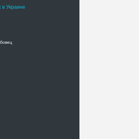
 в Украине
бовец