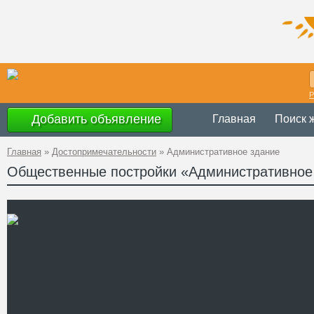
Р
Добавить объявление
Главная
Поиск 
Главная
»
Достопримечательности
»
Административное здание
Общественные постройки «Административное
Украина
,
Хмельн
Адрес
Острожского, 28
GPS
49°45'21"N, 27°1
Координаты
Телефон
Сайт
Смотреть отзывы