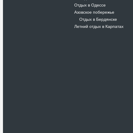
Отдых в Одессе
Азовское побережье
Отдых в Бердянске
-
Летний отдых в Карпатах
Новости
В Киевском музеи авиации
пройдет развлекательно-
просветительский проект
Самальот Фест 3
17.05.16
Самальот Фест 3 в
Государственном Музее Авиации.
“#Самальот_fest 3” – масштабный