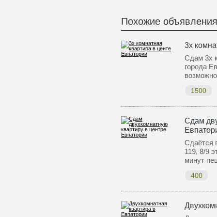
Похожие объявлени
3х комна
Сдам 3х 
города Ев
возможн
1500
Сдам дву
Евпатор
Сдаётся в
119, 8/9 
минут пе
400
Двухком