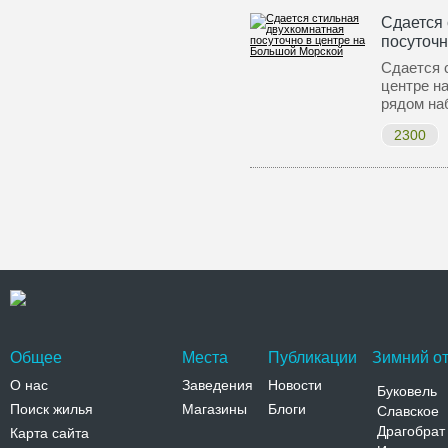
Сдается 
посуточн
Сдается 
центре н
рядом на
2300
Общее
Места
Публикации
Зимний от
О нас
Заведения
Новости
Буковель
Поиск жилья
Магазины
Блоги
Славское
Драгобрат
Карта сайта