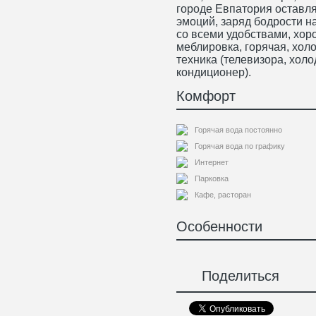
городе Евпатория оставл
эмоций, заряд бодрости н
со всеми удобствами, хор
меблировка, горячая, хол
техника (телевизора, хол
кондиционер).
Комфорт
Горячая вода постоянно
Горячая вода по графику
Интернет
Парковка
Кафе, расторан
Особенности
Поделиться