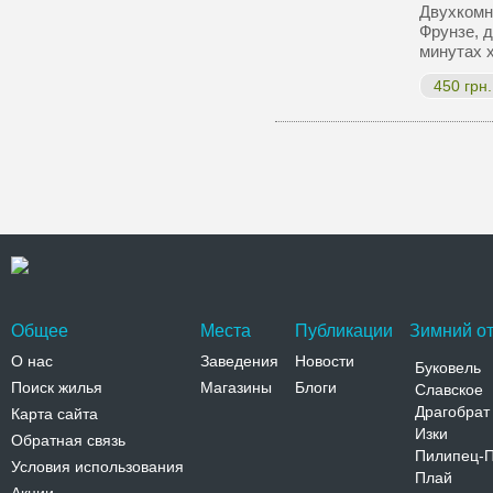
Двухкомна
Фрунзе, д
минутах 
450 грн.
Общее
Места
Публикации
Зимний от
О нас
Заведения
Новости
Буковель
Поиск жилья
Магазины
Блоги
Славское
Драгобрат
Карта сайта
Изки
Обратная связь
Пилипец-
Условия использования
Плай