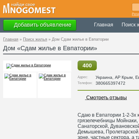
Рег
Добавить объявление
Главная
Поиск 
Главная
»
Поиск жилья
»
Дом Сдам жилье в Евпатории
Дом «Сдам жилье в Евпатории»
400
Украина
,
АР Крым
, 
Адрес:
380665397472
Телефон:
Смотреть отзывы
Сдаю в Евпатории 1-2-3х 
грязелечебницы Мойнаки,
Санаторской, Дувановской
Демышева, Пролетарской,
зоне, частные сектора, а