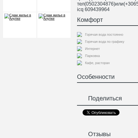
тел(0502304876)или(+306
icq 609439964
Комфорт
Горячая вода постоянно
Горячая вода по графику
Интернет
Парковка
Кафе, расторан
Особенности
Поделиться
Отзывы