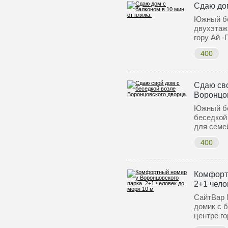
Сдаю дом
Южный бе
двухэтаж
гору Ай 
400
Сдаю сво
Воронцов
Южный бер
беседкой
для семе
400
Комфорт
2+1 чело
СайтВар 
домик с б
центре г