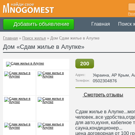
Рег
Добавить объявление
Главная
Поиск 
Главная
»
Поиск жилья
»
Дом Сдам жилье в Алупке
Дом «Сдам жилье в Алупке»
200
Украина
,
АР Крым
, А
Адрес:
0502304876
Телефон:
Смотреть отзывы
Сдам жилье в Алупке...мог
человек..все удобства,от
для авто,кухня, кабелное
сауна,кондиционер...
цена договорная от 100 г