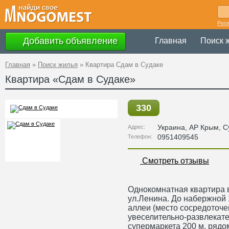
Рег
Добавить объявление
Главная
Поиск 
Главная
»
Поиск жилья
»
Квартира Сдам в Судаке
Квартира «Сдам в Судаке»
330
Украина
,
АР Крым
, С
Адрес:
0951409545
Телефон:
Смотреть отзывы
Однокомнатная квартира в
ул.Ленина. До набержной 
аллеи (место сосредоточе
увеселительно-развлекате
супермаркета 200 м, рядо