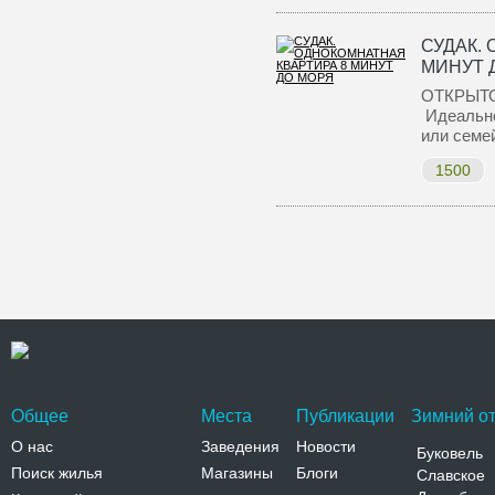
СУДАК.
МИНУТ 
ОТКРЫТО
Идеально
или семе
1500
Общее
Места
Публикации
Зимний от
О нас
Заведения
Новости
Буковель
Поиск жилья
Магазины
Блоги
Славское