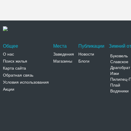
Общее
Места
Публикации
Зимний от
О нас
Заведения
Новости
Буковель
Поиск жилья
Магазины
Блоги
Славское
Драгобрат
Карта сайта
Изки
Обратная связь
Пилипец-
Условия использования
Плай
Акции
Водяники