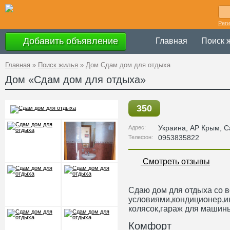
Рег
Добавить объявление
Главная
Поиск 
Главная
»
Поиск жилья
»
Дом Сдам дом для отдыха
Дом «Сдам дом для отдыха»
350
Украина
,
АР Крым
, С
Адрес:
0953835822
Телефон:
Смотреть отзывы
Сдаю дом для отдыха со 
условиями,кондиционер,и
колясок,гараж для машины
Комфорт