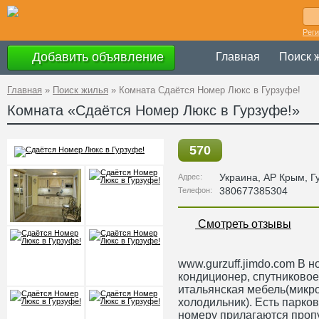
Рег
Добавить объявление
Главная
Поиск 
Главная
»
Поиск жилья
»
Комната Сдаётся Номер Люкс в Гурзуфе!
Комната «Сдаётся Номер Люкс в Гурзуфе!»
570
Украина
,
АР Крым
, Г
Адрес:
380677385304
Телефон:
Смотреть отзывы
www.gurzuff.jimdo.com В н
кондиционер, спутниковое 
итальянская мебель(микро
холодильник). Есть парко
номеру прилагаются пропу