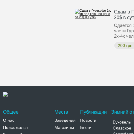
Сдам в Г
20$ в су
Сдается 1
части Гур
2х-4х че
200 грн
Общее
Места
Публикации
Зимний от
О нас
Заведения
Новости
Буковель
Поиск жилья
Магазины
Блоги
Славское