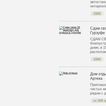
автостанц
нетороп
1500
Сдам сво
Гурзуфе
СДАМ СВ
благоуст
доме, в 
располо
1000
Дом отды
Артека
Приглаша
чистых ме
рядом с 
от 200 г