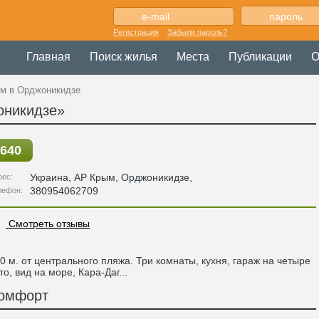
Регистрация
Забыли пароль?
Главная
Поиск жилья
Места
Публикации
О
м в Орджоникидзе
оникидзе»
640
Украина
,
АР Крым
, Орджоникидзе,
рес:
380954062709
лефон:
Смотреть отзывы
0 м. от центрального пляжа. Три комнаты, кухня, гараж на четыре
то, вид на море, Кара-Даг...
омфорт