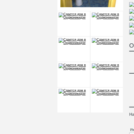
О
На
И