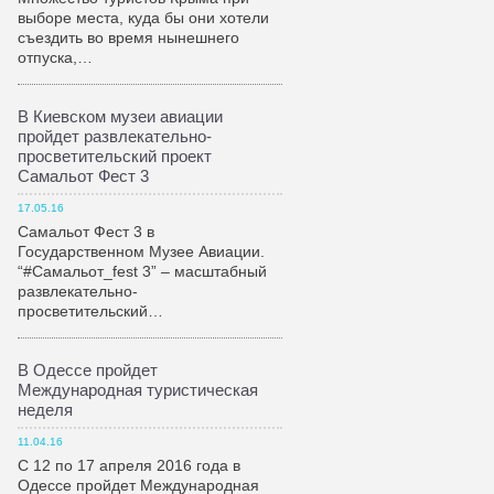
выборе места, куда бы они хотели
съездить во время нынешнего
отпуска,…
В Киевском музеи авиации
пройдет развлекательно-
просветительский проект
Самальот Фест 3
17.05.16
Самальот Фест 3 в
Государственном Музее Авиации.
“#Самальот_fest 3” – масштабный
развлекательно-
просветительский…
В Одессе пройдет
Международная туристическая
неделя
11.04.16
С 12 по 17 апреля 2016 года в
Одессе пройдет Международная