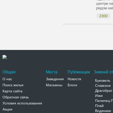
центре н
рядом на
2300
Общее
Места
Публикации
Зимний от
О нас
Заведения
Новости
Буковель
Поиск жилья
Магазины
Блоги
Славское
Драгобрат
Карта сайта
Изки
Обратная связь
Пилипец-
Условия использования
Плай
Акции
Водяники