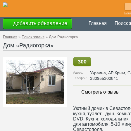
Рег
Добавить объявление
Главная
Поиск 
Главная
»
Поиск жилья
»
Дом Радиогорка
Дом «Радиогорка»
300
Украина
,
АР Крым
, 
Адрес:
380955300841
Телефон:
Смотреть отзывы
Уютный домик в Севастопо
кухня, туалет - душ. Комна
DVD. Кухня: холодильник, 
для автомобиля. 5-10 мину
Севастополя.