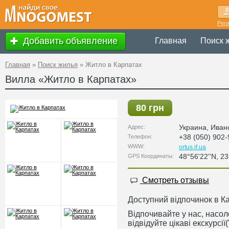
Рег
Добавить объявление
Главная
Поиск 
Главная
»
Поиск жилья
»
Житло в Карпатах
Вилла «Житло в Карпатах»
80 грн
Украина
,
Иван
Адрес:
+38 (050) 902-
Телефон:
WWW:
ortus.if.ua
48°56'22''N, 23
GPS Координаты:
Смотреть отзывы
Доступний відпочинок в К
Відпочивайте у нас, насоло
відвідуйте цікаві екскурсі