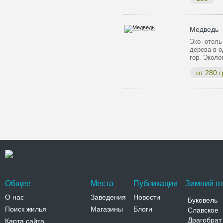
Медведь
Эко- отель
дерева в о
гор. Экол
от 280 г
Общее
Места
Публикации
Зимний от
О нас
Заведения
Новости
Буковель
Поиск жилья
Магазины
Блоги
Славское
Драгобрат
Карта сайта