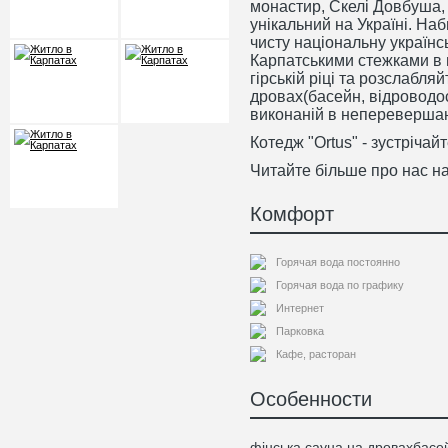
монастир, Скелі Довбуша,
унікальний на Україні. На
чисту національну українс
Карпатськими стежками в п
гірській ріці та розслабляй
дровах(басейн, відроводос
виконаній в неперевершан
Котедж "Ortus" - зустрічай
Читайте більше про нас на
Комфорт
Горячая вода постоянно
Горячая вода по графику
Интернет
Парковка
Кафе, расторан
Особенности
фінська сауна на дровах
басе