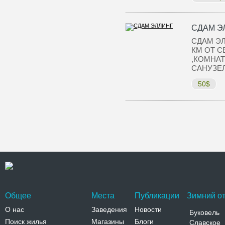
СДАМ Э
СДАМ ЭЛ
КМ ОТ 
,КОМНАТ
САНУЗЕ
50$
Общее
Места
Публикации
Зимний от
О нас
Заведения
Новости
Буковель
Поиск жилья
Магазины
Блоги
Славское