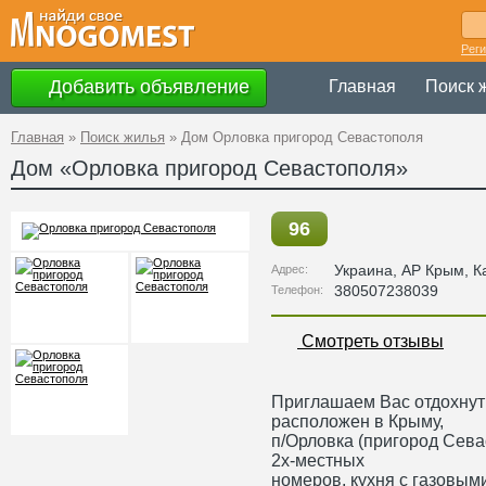
Рег
Добавить объявление
Главная
Поиск 
Главная
»
Поиск жилья
»
Дом Орловка пригород Севастополя
Дом «Орловка пригород Севастополя»
96
Украина
,
АР Крым
, К
Адрес:
380507238039
Телефон:
Смотреть отзывы
Приглашаем Вас отдохнуть
расположен в Крыму,
п/Орловка (пригород Сева
2х-местных
номеров, кухня с газовым