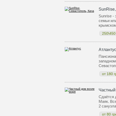
SunRise,
Sunrise -
семьи ил
крымском
250\450
Атланту
Пансиона
западном 
Севастоп
от 180 г
Частный
Сдаётся 
Маяк. Все
2 санузла
от 80 г