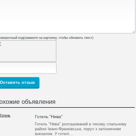
оверочный код(нажмите на картинку, чтобы обновить текст)
охожие объявления
Готель "Нива"
Готель "Нива" розташований в тихому спальному
районі Івано-Франківська, поруч з залізничним
вокзалом. У готелі…