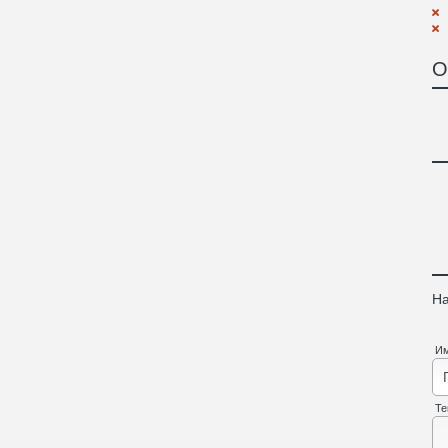
О
На
И
Те