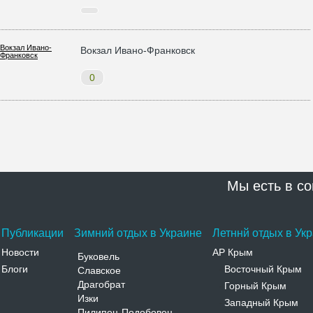
Вокзал Ивано-Франковск
0
Мы есть в со
Публикации
Зимний отдых в Украине
Летннй отдых в Ук
Новости
АР Крым
Буковель
Блоги
Восточный Крым
Славское
-
Драгобрат
Горный Крым
-
Изки
Западный Крым
-
Пилипец-Подобовец