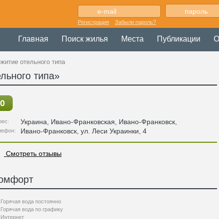
Регистрация
Забыли пароль?
Главная
Поиск жилья
Места
Публикации
О
житие отельного типа
льного типа»
0
Украина
,
Ивано-Франковская
, Ивано-Франковск,
рес:
Ивано-Франковск, ул. Леси Украинки, 4
лефон:
Смотреть отзывы
омфорт
Горячая вода постоянно
Горячая вода по графику
Интернет