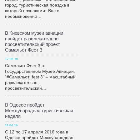
город, туристическая поездка в
который познакомит Вас с
необыкновенно…
В Киевском музеи авиации
пройдет развлекательно-
просветительский проект
Самальот Фест 3
17.05.16
Самальот Фест 3 в
Государственном Музее Авиации.
“#Самальот_fest 3” – масштабный
развлекательно-
просветительский…
В Одессе пройдет
Международная туристическая
неделя
11.04.16
С 12 по 17 апреля 2016 года в
Одессе пройдет Международная