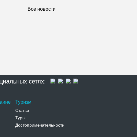
Все новости
циальных сетях:
раине
Туризм
Статьи
Туры
Достопримечательности