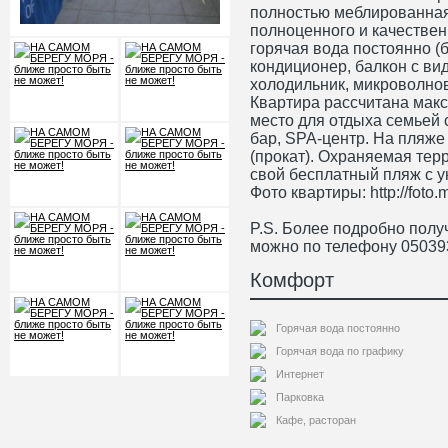
полностью меблированная
полноценного и качественн
горячая вода постоянно (б
кондиционер, балкон с вид
холодильник, микроволновк
Квартира рассчитана макс
место для отдыха семьей 
бар, SPA-центр. На пляж
(прокат). Охраняемая тер
свой бесплатный пляж с у
Фото квартиры: http://foto.m
P.S. Более подробно пол
можно по телефону 05039
Комфорт
Горячая вода постоянно
Горячая вода по графику
Интернет
Парковка
Кафе, расторан