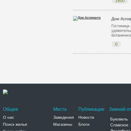
1600
Дом Аспи
Гостиница
удивитель
ботаничес
0
Общее
Места
Публикации
Зимний от
О нас
Заведения
Новости
Буковель
Поиск жилья
Магазины
Блоги
Славское
Драгобрат