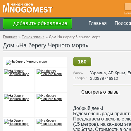
Рег
Добавить объявление
Главная
Поиск 
Главная
»
Поиск жилья
»
Дом На берегу Черного моря
Дом «На берегу Черного моря»
160
Украина
,
АР Крым
, 
Адрес:
380979746912
Телефон:
Смотреть отзывы
Добрый день!
Будем очень рады принять
Предлагаем отдельные лю
(15 метров), на каждом э
удобства. Стоимость в одн