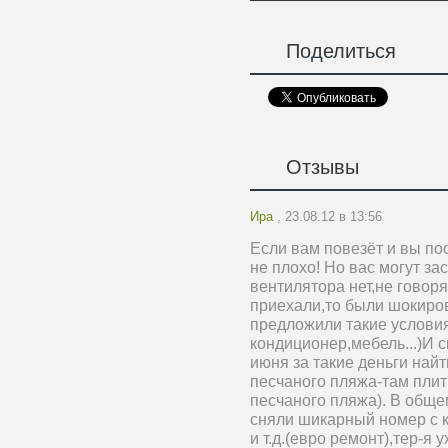
Поделиться
Отзывы
Ира
, 23.08.12 в 13:56
Если вам повезёт и вы по
не плохо! Но вас могут за
вентилятора нет,не говоря
приехали,то были шокиров
предложили такие услови
кондиционер,мебель...)И с
июня за такие деньги найти
песчаного пляжа-там пли
песчаного пляжа). В общем
сняли шикарный номер с 
и т.д.(евро ремонт),тер-я