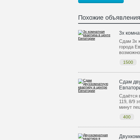
Похожие объявлени
3х комна
Сдам 3х 
города Ев
возможн
1500
Сдам дву
Евпатор
Сдаётся в
119, 8/9 
минут пе
400
Двухком