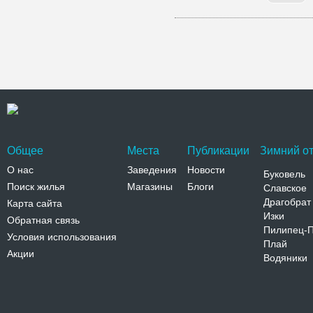
Общее
Места
Публикации
Зимний от
О нас
Заведения
Новости
Буковель
Поиск жилья
Магазины
Блоги
Славское
Драгобрат
Карта сайта
Изки
Обратная связь
Пилипец-
Условия использования
Плай
Акции
Водяники