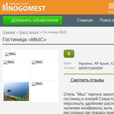
Рег
Добавить объявление
Главная
Поиск 
Главная
»
Поиск жилья
»
Гостиница МЫС
Гостиница «МЫС»
0
Украина
,
АР Крым
, 
Адрес:
380975340000
Телефон:
Смотреть отзывы
Отель "Мыс" прочно заня
гостиниц и отелей Севас
персоналу, удобному расп
наличию конференц зала, 
ресторана где повара при