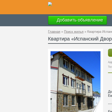
Добавить объявление
Главная
»
Поиск жилья
»
Квартира Испан
Квартира «Испанский Двор
Ад
Те
До
Ев
---
Ев