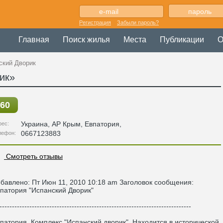
Регистрация
Забыли пароль?
Главная
Поиск жилья
Места
Публикации
О
ский Дворик
ик»
60
Украина
,
АР Крым
, Евпатория,
рес:
0667123883
лефон:
Смотреть отзывы
бавлено: Пт Июн 11, 2010 10:18 am Заголовок сообщения:
патория "Испанский Дворик"
-----------------------------------------------------------------------------
патория. Комплекс "Испанский дворик". Находится в исторической