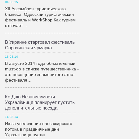
04.03.15
XII Ассамблея туристического
бизнеса: Одесский туристический
фестиваль и WorkShop Как туризм
отвечает…
В Украине стартовал фестиваль
Сорочинская ярмарка
18.08.14
В августе 2014 года обязательный
must-do в списке путешественника -
это посещение знаменитого этно-
фестиваля…
Ко Дню Независимости
Укрзалiзниця планирует пустить
дополнительные поезда
14.08.14
Из-за увеличения пассажирского
потока в праздничные дни
Укрзалiзниця пустит