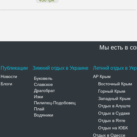
450 грн.
Мы есть в со
Публикации
Зимний отдых в Украине
Летннй отдых в Ук
Новости
АР Крым
Буковель
Блоги
Восточный Крым
Славское
-
Драгобрат
Горный Крым
-
Изки
Западный Крым
-
Пилипец-Подобовец
Отдых в Алуште
-
Плай
Отдых в Судаке
-
Водяники
Отдых в Ялте
-
Отдых на ЮБК
-
Отдых в Одессе