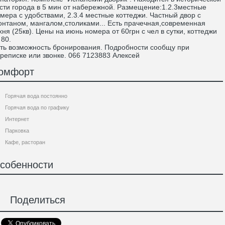
сти города в 5 мин от набережной. Размещение:1.2.3местные
мера с удобствами, 2.3.4 местные коттеджи. Частный двор с
нтаном, мангалом,столиками... Есть прачечная,современная
хня (25кв). Цены на июнь номера от 60грн с чел в сутки, коттеджи
 80.
ть возможность бронирования. Подробности сообщу при
реписке или звонке. 066 7123883 Алексей
омфорт
Горячая вода постоянно
Горячая вода по графику
Интернет
Парковка
Кафе, расторан
собенности
Поделиться