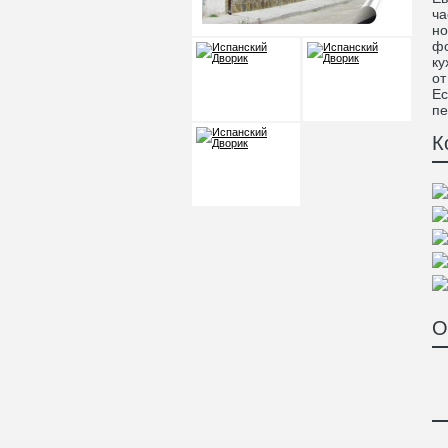
ча
но
фо
ку
от
Ес
пе
К
О