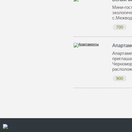
Мини-гос
экологич
с.Межвод
700
Апартам
Апартаме
приглаша
Черномор
располо
900