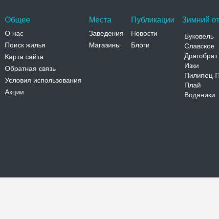
Общее
Места
Публикации
Зимний от
О нас
Заведения
Новости
Буковель
Поиск жилья
Магазины
Блоги
Славское
Драгобрат
Карта сайта
Изки
Обратная связь
Пилипец-
Условия использования
Плай
Акции
Водяники