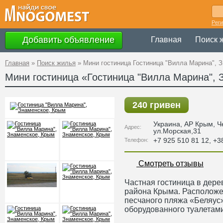
Рег
Добавить объявление
Главная
Поиск 
Главная
»
Поиск жилья
»
Мини гостиница Гостиница "Вилла Марина", 
Мини гостиница «Гостиница "Вилла Марина", 
240 гривен
Украина
,
АР Крым
, 
Адрес:
ул.Морская,31
+7 925 510 81 12, +
Телефон:
Смотреть отзывы
Частная гостиница в дер
района Крыма. Расположе
песчаного пляжа «Беляус
оборудованного туалетами