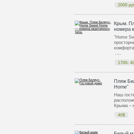
2000 ру
Крым. П
номера к
"Home Sw
просторны
комфорта
.…
1700- 4
Пляж Бел
Home"
Наш гост
располож
Крыма – 
40$
Белый м