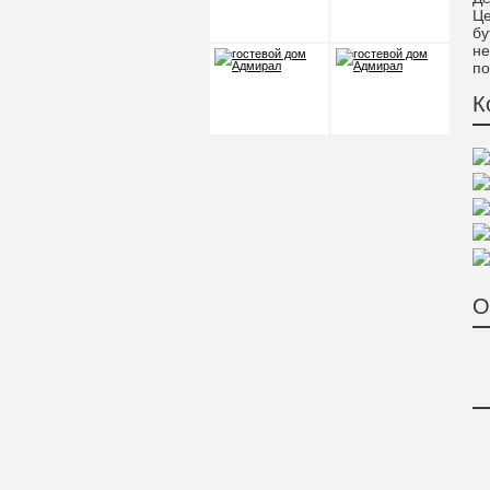
Це
бу
не
по
К
О