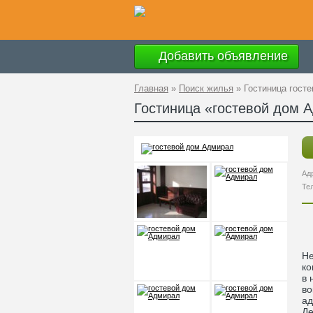
Добавить объявление
Главная
»
Поиск жилья
»
Гостиница гост
Гостиница «гостевой дом 
Ад
Те
Не
ко
в 
во
ад
Де