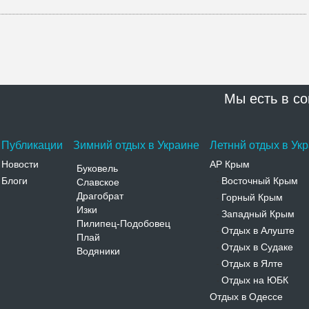
Мы есть в со
Публикации
Зимний отдых в Украине
Летннй отдых в Ук
Новости
АР Крым
Буковель
Блоги
Восточный Крым
Славское
-
Драгобрат
Горный Крым
-
Изки
Западный Крым
-
Пилипец-Подобовец
Отдых в Алуште
-
Плай
Отдых в Судаке
-
Водяники
Отдых в Ялте
-
Отдых на ЮБК
-
Отдых в Одессе