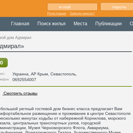
Регистрация
Забыли пароль?
Главная
Поиск жилья
Места
Публикации
О
евой дом Адмирал
Адмирал»
0
Украина
,
АР Крым
, Севастополь,
рес:
0692554007
лефон:
Смотреть отзывы
большой уютный гостевой дом бизнес класса предлагает Вам
мфортабельное размещение и проживание в центре Севастополя
нескольких минутах ходьбы от набережной Корнилова, морского
кзала, центральных транспортных узлов, городской
министрации, Музея Черноморского Флота, Аквариума,
льфинария, Драматического Театра, Художественного Музея,