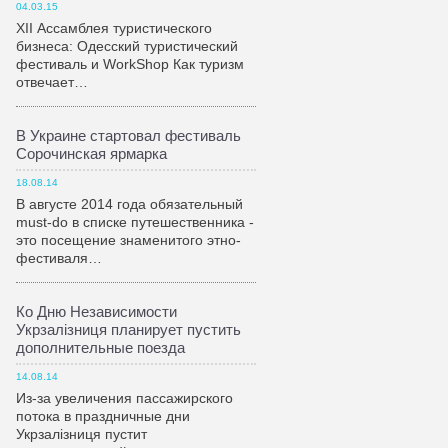
04.03.15
XII Ассамблея туристического
бизнеса: Одесский туристический
фестиваль и WorkShop Как туризм
отвечает…
В Украине стартовал фестиваль
Сорочинская ярмарка
18.08.14
В августе 2014 года обязательный
must-do в списке путешественника -
это посещение знаменитого этно-
фестиваля…
Ко Дню Независимости
Укрзалiзниця планирует пустить
дополнительные поезда
14.08.14
Из-за увеличения пассажирского
потока в праздничные дни
Укрзалiзниця пустит