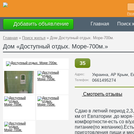
Рег
Добавить объявление
Главная
Поиск 
Главная
»
Поиск жилья
»
Дом Доступный отдых. Море-700м.
Дом «Доступный отдых. Море-700м.»
35
Украина
,
АР Крым
, 
Адрес:
0661495274
Телефон:
Смотреть отзывы
Сдаю в летний период 2,3
км от Евпатории .до моря
комфортности-есть со в/у
питание(по желанию).Есть
приготовления пищи и мес