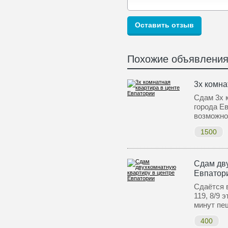
Похожие объявлени
3х комна
Сдам 3х 
города Ев
возможн
1500
Сдам дву
Евпатор
Сдаётся в
119, 8/9 
минут пе
400