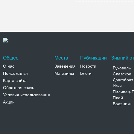
Общее
Места
Публикации
Зимний от
О нас
Заведения
Новости
Буковель
Поиск жилья
Магазины
Блоги
Славское
Драгобрат
Карта сайта
Изки
Обратная связь
Пилипец-
Условия использования
Плай
Акции
Водяники