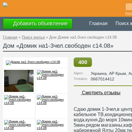
Рег
Добавить объявление
Главная
Поиск 
Главная
»
Поиск жилья
»
Дом Домик на1-3чел.свободен с14.08
Дом «Домик на1-3чел.свободен с14.08»
400
Украина
,
АР Крым
, А
Адрес:
0667014412
Телефон:
Смотреть отзывы
Сдаю домик 1-3чел,в цент
кабельное ТВ,кондиционе
вода,кухня.До моря 10мин
5мин,рядом магазины,каф
набережной Ялты 20км.те