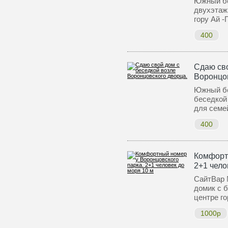
Южный бе
двухэтаж
гору Ай 
400
Сдаю сво
Воронцов
Южный бер
беседкой
для семе
400
Комфорт
2+1 чело
СайтВар 
домик с б
центре г
1000р