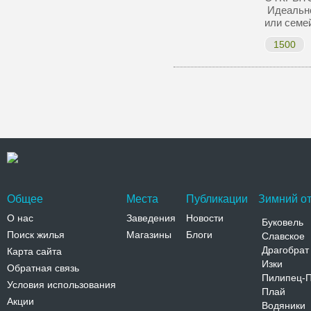
Идеально
или семе
1500
Общее
Места
Публикации
Зимний от
О нас
Заведения
Новости
Буковель
Поиск жилья
Магазины
Блоги
Славское
Драгобрат
Карта сайта
Изки
Обратная связь
Пилипец-
Условия использования
Плай
Акции
Водяники