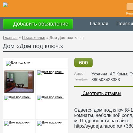
Рег
Добавить объявление
Главная
Поиск 
Главная
»
Поиск жилья
»
Дом Дом под ключ.
Дом «Дом под ключ.»
600
Украина
,
АР Крым
, С
Адрес:
380503423383
Телефон:
Смотреть отзывы
Сдается дом под ключ (8-1
комнаты, небольшой холл, 
м. Подробности на сайте
http://sygdeja.narod.ru/ +