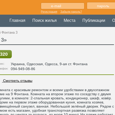
Регистрация
Забыли пароль?
Главная
Поиск жилья
Места
Публикации
О
й Фонтана 3
 3»
320
Украина
,
Одесская
, Одесса,
9-ая ст. Фонтана
рес:
094-949-08-86
лефон:
Смотреть отзывы
мната с красивым ремонтом и всеми удобствами в двухэтажном
ме на 9 Фонтана. Комната на втором этаже по соседству с двумя
угими, в комнате: 2-спальная кровать, кондиционер, шкаф, ковёр.
доме на первом этаже оборудованная кухня, комната хозяев,
вмещённый санузел, ванная. Небольшоё зелёный дворик. Рядом с
мом есть магазин, удобная транспортная развязка позволяет
ехать до центра за полчаса, до моря 10 минут. На пляже работает