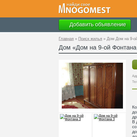
Добавить объявление
Главная
»
Поиск жилья
»
Дом Дом на 9-о
Дом «Дом на 9-ой Фонтана
Ад
Те
Ко
до
др
В 
со
до
до