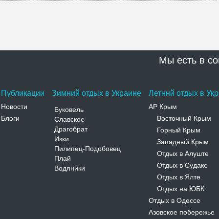
Мы есть в со
Публикации
Зимний отдых в Украине
Летннй отдых в Ук
Новости
АР Крым
Буковель
Блоги
Восточный Крым
Славское
-
Драгобрат
Горный Крым
-
Изки
Западный Крым
-
Пилипец-Подобовец
Отдых в Алуште
-
Плай
Отдых в Судаке
-
Водяники
Отдых в Ялте
-
Отдых на ЮБК
-
Отдых в Одессе
Азовское побережье