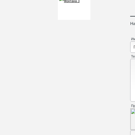
На
И
Те
Пр