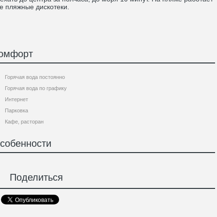
е пляжные дискотеки.
омфорт
Горячая вода постоянно
Горячая вода по графику
Интернет
Парковка
Кафе, расторан
собенности
Поделиться