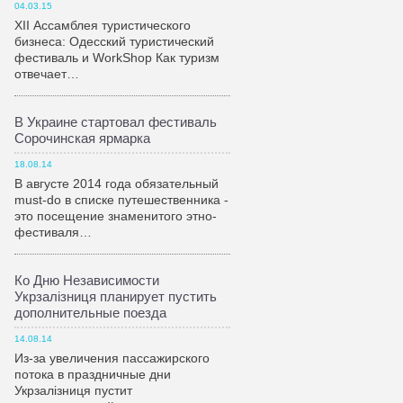
04.03.15
XII Ассамблея туристического
бизнеса: Одесский туристический
фестиваль и WorkShop Как туризм
отвечает…
В Украине стартовал фестиваль
Сорочинская ярмарка
18.08.14
В августе 2014 года обязательный
must-do в списке путешественника -
это посещение знаменитого этно-
фестиваля…
Ко Дню Независимости
Укрзалiзниця планирует пустить
дополнительные поезда
14.08.14
Из-за увеличения пассажирского
потока в праздничные дни
Укрзалiзниця пустит