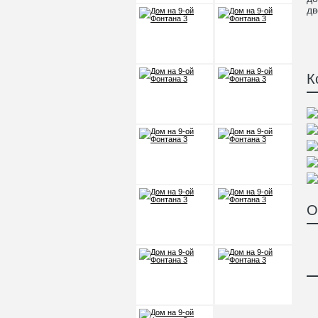
дв
К
О