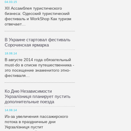
04.03.15
XII Ассамблея туристического
бизнеса: Одесский туристический
фестиваль и WorkShop Как туризм
отвечает…
В Украине стартовал фестиваль
Сорочинская ярмарка
18.08.14
В августе 2014 года обязательный
must-do в списке путешественника -
это посещение знаменитого этно-
фестиваля…
Ко Дню Независимости
Укрзалiзниця планирует пустить
дополнительные поезда
14.08.14
Из-за увеличения пассажирского
потока в праздничные дни
Укрзалiзниця пустит