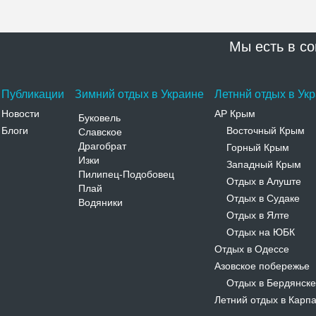
Мы есть в со
Публикации
Зимний отдых в Украине
Летннй отдых в Ук
Новости
АР Крым
Буковель
Блоги
Восточный Крым
Славское
-
Драгобрат
Горный Крым
-
Изки
Западный Крым
-
Пилипец-Подобовец
Отдых в Алуште
-
Плай
Отдых в Судаке
-
Водяники
Отдых в Ялте
-
Отдых на ЮБК
-
Отдых в Одессе
Азовское побережье
Отдых в Бердянске
-
Летний отдых в Карп