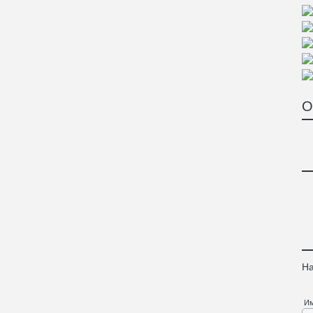
О
На
И