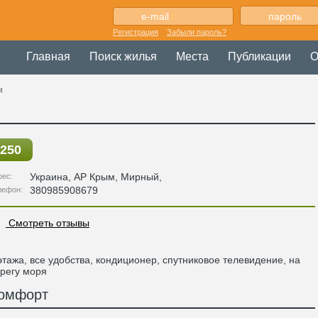
Регистрация
Забыли пароль?
Главная
Поиск жилья
Места
Публикации
О
м
250
Украина
,
АР Крым
, Мирный,
рес:
380985908679
лефон:
Смотреть отзывы
этажа, все удобства, кондиционер, спутниковое телевидение, на
регу моря
омфорт