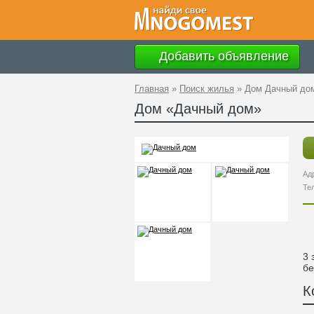
Добавить объявление
Главная
»
Поиск жилья
»
Дом Дачный до
Дом «Дачный дом»
Ад
Те
3 
бе
К