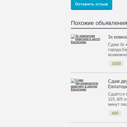
Похожие объявлени
3х комна
Сдам 3х 
города Ев
возможн
1500
Сдам дву
Евпатор
Сдаётся в
119, 8/9 
минут пе
400