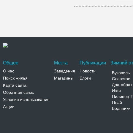
Общее
Места
Публикации
Зимний от
О нас
Заведения
Новости
Буковель
Поиск жилья
Магазины
Блоги
Славское
Драгобрат
Карта сайта
Изки
Обратная связь
Пилипец-
Условия использования
Плай
Акции
Водяники