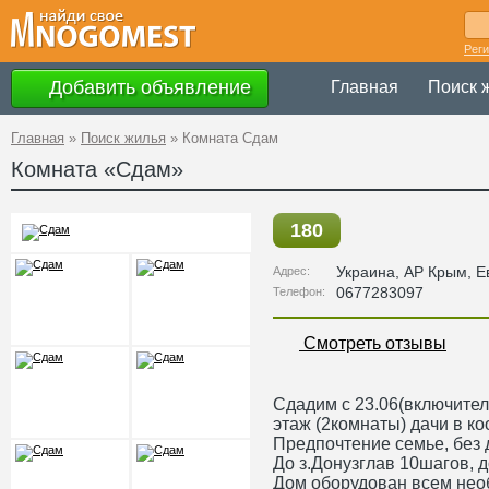
Рег
Добавить объявление
Главная
Поиск 
Главная
»
Поиск жилья
»
Комната Cдам
Комната «Cдам»
180
Украина
,
АР Крым
, 
Адрес:
0677283097
Телефон:
Смотреть отзывы
Сдадим с 23.06(включител
этаж (2комнаты) дачи в ко
Предпочтение семье, без 
До з.Донузглав 10шагов, 
Дом оборудован всем не