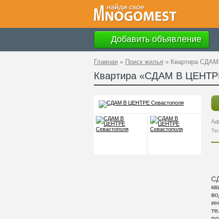
Добавить объявление
Главная
»
Поиск жилья
»
Квартира CДАМ
Квартира «CДАМ В ЦЕНТР
Ад
Те
C
кв
во
ин
те
по