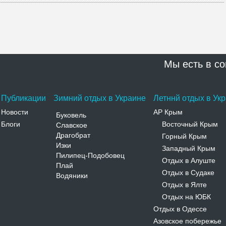
Мы есть в со
Публикации
Зимний отдых в Украине
Летннй отдых в Ук
Новости
АР Крым
Буковель
Блоги
Восточный Крым
Славское
-
Драгобрат
Горный Крым
-
Изки
Западный Крым
-
Пилипец-Подобовец
Отдых в Алуште
-
Плай
Отдых в Судаке
-
Водяники
Отдых в Ялте
-
Отдых на ЮБК
-
Отдых в Одессе
Азовское побережье