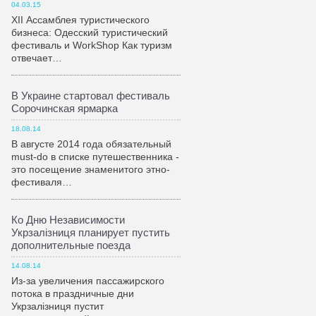
04.03.15
XII Ассамблея туристического
бизнеса: Одесский туристический
фестиваль и WorkShop Как туризм
отвечает…
В Украине стартовал фестиваль
Сорочинская ярмарка
18.08.14
В августе 2014 года обязательный
must-do в списке путешественника -
это посещение знаменитого этно-
фестиваля…
Ко Дню Независимости
Укрзалiзниця планирует пустить
дополнительные поезда
14.08.14
Из-за увеличения пассажирского
потока в праздничные дни
Укрзалiзниця пустит