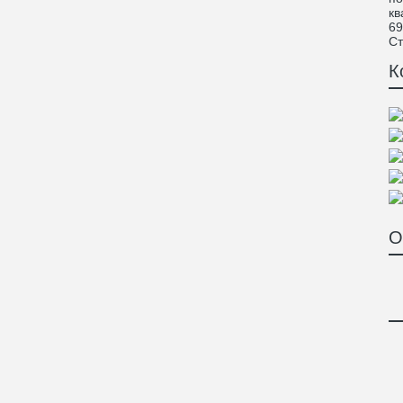
кв
69
Ст
К
О