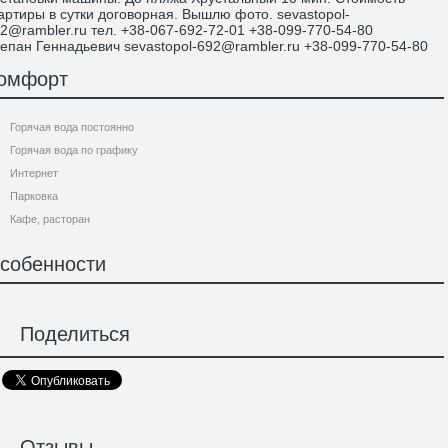
артиры в сутки договорная. Вышлю фото. sevastopol-
2@rambler.ru тел. +38-067-692-72-01 +38-099-770-54-80
епан Геннадьевич sevastopol-692@rambler.ru +38-099-770-54-80
омфорт
Горячая вода постоянно
Горячая вода по графику
Интернет
Парковка
Кафе, расторан
собенности
Поделиться
Отзывы