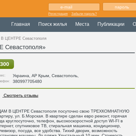
Регистрация
Забыли пароль?
Главная
Поиск жилья
Места
Публикации
О
 В ЦЕНТРЕ Севастополя
Е Севастополя»
300
Украина
,
АР Крым
, Севастополь,
рес:
380997705480
лефон:
Смотреть отзывы
ДАМ В ЦЕНТРЕ Севастополя посуточно свою ТРЕХКОМНАТНУЮ
артиру, ул. Б.Морская. В квартире сделан евро ремонт, горячая
да круглосуточно, телефон, высокоскоростной доступ WI-FI в
тернет, спутниковое ТВ, стиральная машинка, кондиционер,
левизор, посуда, все удобства. Тихий дворик, возможность
становки машины. До пляжа Хрустальный 10 мин. Стоимость