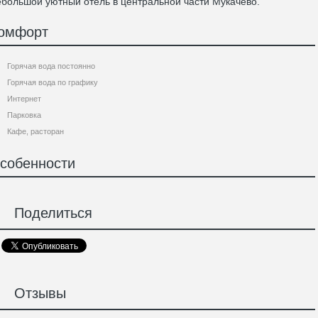
большой уютный отель в центральной части Мукачево.
омфорт
Горячая вода постоянно
Горячая вода по графику
Интернет
Парковка
Кафе, расторан
собенности
Поделиться
Отзывы