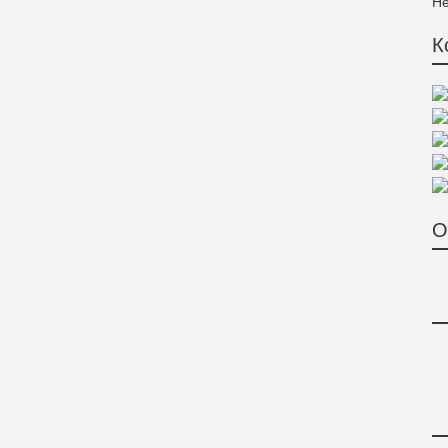
Не
К
О