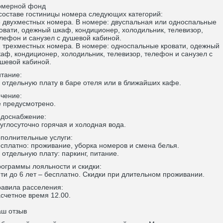
омерной фонд
составе гостиницы номера следующих категорий:
5 двухместных номера. В номере: двуспальная или односпальные
овати, одежный шкаф, кондиционер, холодильник, телевизор,
лефон и санузел с душевой кабиной.
2 трехместных номера. В номере: односпальные кровати, одежный
аф, кондиционер, холодильник, телевизор, телефон и санузел с
шевой кабиной.
тание:
 отдельную плату в баре отеля или в ближайших кафе.
чение:
 предусмотрено.
доснабжение:
углосуточно горячая и холодная вода.
полнительные услуги:
сплатно: проживание, уборка номеров и смена белья.
 отдельную плату: паркинг, питание.
ограммы лояльности и скидки:
ти до 6 лет – бесплатно. Скидки при длительном проживании.
авила расселения:
счетное время 12.00.
ш отзыв