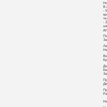
Н
В 
- 
кр
те
- 
шк
ду
Пи
За
Ле
Не
Во
Кр
До
Бе
За
Пр
Де
Пр
Ра
На