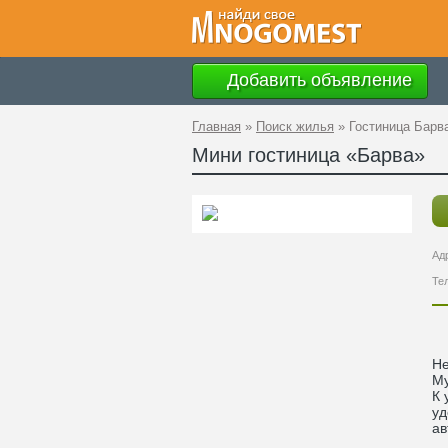
Добавить объявление
Главная
»
Поиск жилья
»
Гостиница Барв
Мини гостиница «Барва»
Ад
Те
Не
Му
К 
уд
ав