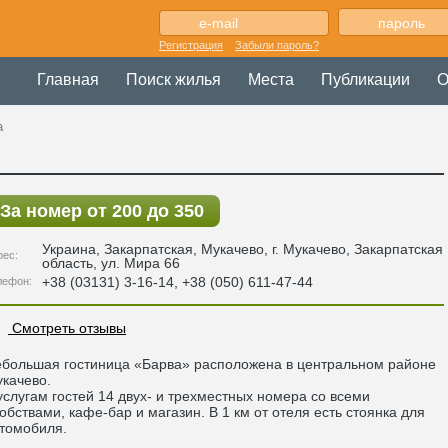
Регистрация
Забыли пароль?
Главная
Поиск жилья
Места
Публикации
О
а
За номер от 200 до 350
Украина
,
Закарпатская
, Мукачево,
г. Мукачево, Закарпатская
рес:
область, ул. Мира 66
+38 (03131) 3-16-14, +38 (050) 611-47-44
лефон:
Смотреть отзывы
большая гостиница «Барва» расположена в центральном районе
качево.
услугам гостей 14 двух- и трехместных номера со всеми
обствами, кафе-бар и магазин. В 1 км от отеля есть стоянка для
томобиля.