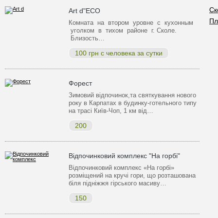
Ск
Art d"ECO
Пл
Комната на втором уровне с кухонным
уголком в тихом районе г. Сколе.
Близость…
100 грн с человека за сутки
Форест
Зимовий відпочинок,та святкування нового
року в Карпатах в будинку-готельного типу
на трасі Київ-Чоп, 1 км від…
200
Відпочинковий комплекс "На горбі"
Відпочинковий комплекс «На горбі»
розміщений на кручі гори, що розташована
біля підніжжя гірського масиву…
150