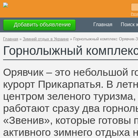
Рег
Добавить объявление
Главная
Поиск 
Главная
»
Зимний отдых в Украине
»
Горнолыжный комплекс Орявчик-З
Горнолыжный комплекс
Орявчик – это небольшой 
курорт Прикарпатья. В лет
центром зеленого туризма,
работают сразу два горнол
«Звенив», которые готовы
активного зимнего отдыха 