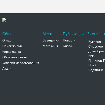
Общее
Места
Публикации
Зимний от
О нас
Заведения
Новости
Буковель
Поиск жилья
Магазины
Блоги
Славское
Драгобрат
Карта сайта
Изки
Обратная связь
Пилипец-
Условия использования
Плай
Акции
Водяники