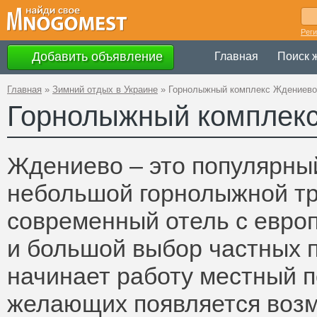
Рег
Добавить объявление
Главная
Поиск 
Главная
»
Зимний отдых в Украине
»
Горнолыжный комплекс Ждениево
Горнолыжный комплек
Ждениево – это популярный
небольшой горнолыжной тра
современный отель с евро
и большой выбор частных 
начинает работу местный п
желающих появляется возм