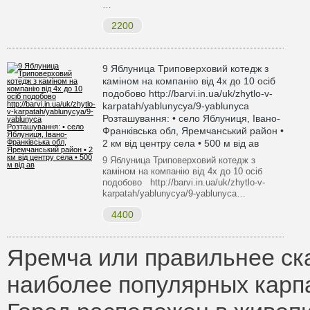
…
2200
9 Яблуница Триповерховий котедж з
каміном на компанію від 4х до 10 осіб
подобово http://barvi.in.ua/uk/zhytlo-v-
karpatah/yablunycya/9-yablunyca
Розташування: • село Яблуниця, Івано-
Франківська обл, Яремчанський район •
2 км від центру села • 500 м від ав
9 Яблуница Триповерховий котедж з
каміном на компанію від 4х до 10 осіб
подобово http://barvi.in.ua/uk/zhytlo-v-
karpatah/yablunycya/9-yablunyca…
4400
Яремча или правильнее ска
наиболее популярных карпа