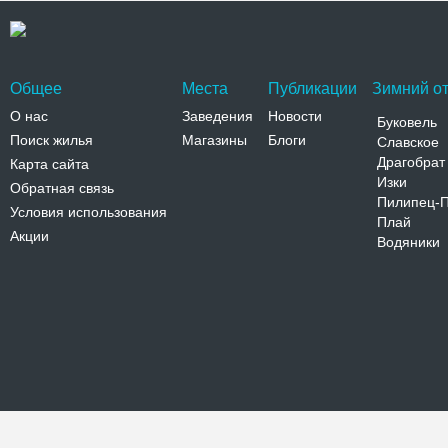
Общее
Места
Публикации
Зимний от
О нас
Заведения
Новости
Буковель
Поиск жилья
Магазины
Блоги
Славское
Драгобрат
Карта сайта
Изки
Обратная связь
Пилипец-
Условия использования
Плай
Акции
Водяники