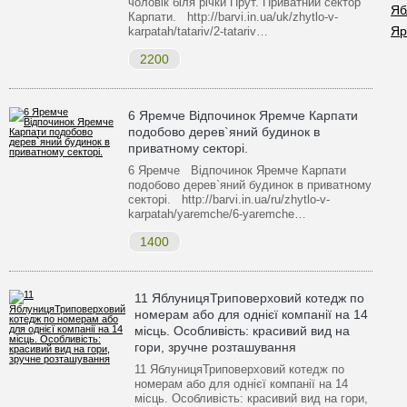
чоловік біля річки Прут. Приватний сектор
Яб
Карпати. http://barvi.in.ua/uk/zhytlo-v-
Яр
karpatah/tatariv/2-tatariv…
2200
6 Яремче Відпочинок Яремче Карпати
подобово дерев`яний будинок в
приватному секторі.
6 Яремче Відпочинок Яремче Карпати
подобово дерев`яний будинок в приватному
секторі. http://barvi.in.ua/ru/zhytlo-v-
karpatah/yaremche/6-yaremche…
1400
11 ЯблуницяТриповерховий котедж по
номерам або для однієї компанії на 14
місць. Особливість: красивий вид на
гори, зручне розташування
11 ЯблуницяТриповерховий котедж по
номерам або для однієї компанії на 14
місць. Особливість: красивий вид на гори,