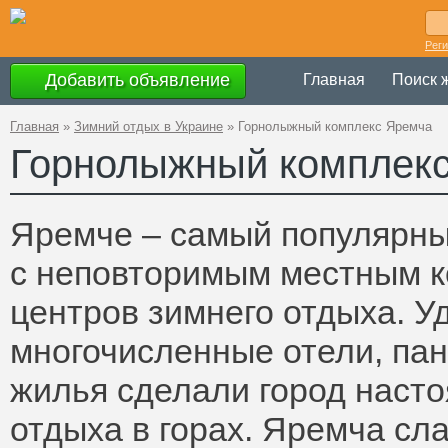
Рег
Добавить объявление
Главная
Поиск 
Главная
»
Зимний отдых в Украине
»
Горнолыжный комплекс Яремча
Горнолыжный комплек
Яремче – самый популярны
с неповторимым местным ко
центров зимнего отдыха. 
многочисленные отели, пан
жилья сделали город наст
отдыха в горах. Яремча сл