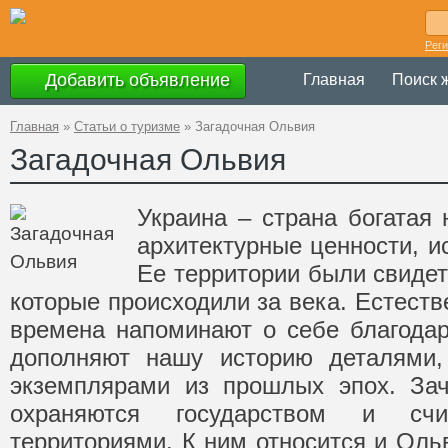
Рег
Добавить объявление
Главная
Поиск 
Главная
»
Статьи о туризме
»
Загадочная Ольвия
Загадочная Ольвия
Украина – страна богатая
архитектурные ценности, и
Ее территории были свиде
которые происходили за века. Естеств
времена напоминают о себе благодар
дополняют нашу историю деталями
экземплярами из прошлых эпох. Зач
охраняются государством и счи
территориями. К ним относится и Оль