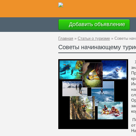
Добавить объявление
Главная
»
Статьи о туризме
»
Советы на
Советы начинающему тури
Х
з
Пр
кр
Ин
на
сл
Ор
з
ко
По
от
На