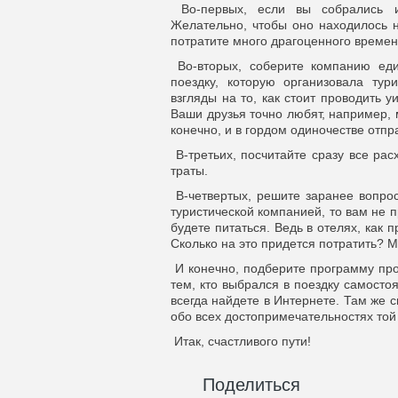
Во-первых, если вы собрались ин
Желательно, чтобы оно находилось не
потратите много драгоценного времени.
Во-вторых, соберите компанию еди
поездку, которую организовала тур
взгляды на то, как стоит проводить 
Ваши друзья точно любят, например, 
конечно, и в гордом одиночестве отпр
В-третьих, посчитайте сразу все ра
траты.
В-четвертых, решите заранее вопрос
туристической компанией, то вам не п
будете питаться. Ведь в отелях, как 
Сколько на это придется потратить? 
И конечно, подберите программу прог
тем, кто выбрался в поездку самосто
всегда найдете в Интернете. Там же 
обо всех достопримечательностях той 
Итак, счастливого пути!
Поделиться