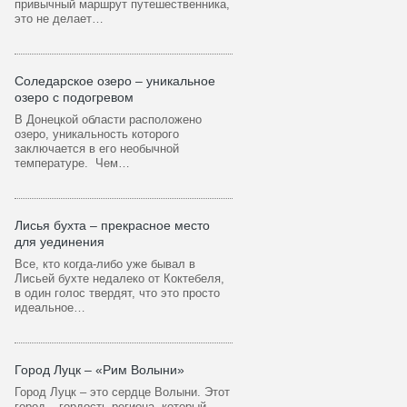
привычный маршрут путешественника,
это не делает…
Соледарское озеро – уникальное
озеро с подогревом
В Донецкой области расположено
озеро, уникальность которого
заключается в его необычной
температуре. Чем…
Лисья бухта – прекрасное место
для уединения
Все, кто когда-либо уже бывал в
Лисьей бухте недалеко от Коктебеля,
в один голос твердят, что это просто
идеальное…
Город Луцк – «Рим Волыни»
Город Луцк – это сердце Волыни. Этот
город – гордость региона, который