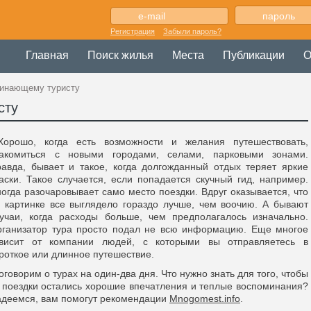
Регистрация
Забыли пароль?
Главная
Поиск жилья
Места
Публикации
О
чинающему туристу
сту
орошо, когда есть возможности и желания путешествовать,
накомиться с новыми городами, селами, парковыми зонами.
авда, бывает и такое, когда долгожданный отдых теряет яркие
аски. Такое случается, если попадается скучный гид, например.
огда разочаровывает само место поездки. Вдруг оказывается, что
 картинке все выглядело гораздо лучше, чем воочию. А бывают
учаи, когда расходы больше, чем предполагалось изначально.
ганизатор тура просто подал не всю информацию. Еще многое
ависит от компании людей, с которыми вы отправляетесь в
роткое или длинное путешествие.
говорим о турах на один-два дня. Что нужно знать для того, чтобы
 поездки остались хорошие впечатления и теплые воспоминания?
деемся, вам помогут рекомендации
Mnogomest.info
.