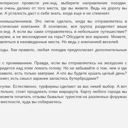
тересно провести уик-энд, выберете направление поездки.
 очень далеко от того места, где вы живете. Ведь на дорогу вы
 А усталость даст о себе знать, когда еще и не стемнеет.
номышленников. Это легче сделать, когда вы отправляетесь в
истическая компания. В основном, вся группа разделяет ваши
уик-энд. А если вы сами отправляетесь в небольшое путешествие?
музеи, а не восхождения на горы? Обсудите все заранее. Можете,
авляться в неизведанные места. Но ведь с компанией веселей.
сходы. Как правило, любая поездка предполагает дополнительные
 с проживанием. Правда, если вы отправляетесь на экскурсию с
ридется над этим ломать голову. Но не забывайте о том, чем и где
правило, есть только завтраки. А что вы будете кушать целый день?
Может, есть смысл заранее запастись бутербродами?
улки. Естественно, турфирмы сделают за вас некий выбор. А вот
ятельно, стоит продумать план маршрута. Карту любого города вы
сможете почитать отзывы бывалых туристов на различных форумах
местности, куда вы собираетесь.