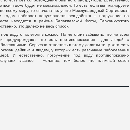
 то есть без сопровождения опытного инструктора. Естественно,
аться, также будет не максимальной. То есть, если вы планируете
 по всему миру, то сначала получите Международный Сертификат
м годом набирает популярности рек-дайвинг – погружение на
еста находятся в районе Балаклавской бухты, Тарханкутского
ственно, это далеко не весь список.
од воду с полетом в космос. Но не стоит забывать, что не всем
чи предупреждают, что есть противопоказания для людей с
олеваниями. Серьезно отнестись к этому должны те, у кого есть
оказан дайвинг и людям, у которых есть различные заболевания
имер). И естественно, погружение под воду противопоказано
случаях главное – желание, тем более что пляжный сезон