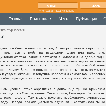
Регистрация
Забыли пароль?
Главная
Поиск жилья
Места
Публикации
О
инга открывается!
я!
одом все больше появляется людей, которые мечтают прыгнуть с
, подняться в небо на воздушном шаре или параплане,
щущения от таких занятий остаются с человеком на долгие годы.
ди и вовсе начинают заниматься тем или иным видом активного
сли на воздушном шаре можно подняться в небо в любой точке
чше в Крыму. Ведь там есть шанс не только посмотреть на мелких
о и увидеть обломки затонувших кораблей и самолетов. В пресных
 себя подводной охотой. Итак, покорять глубины Черного моря
йном уровне, стоит обратиться в дайвинг-центр. На Крымском
х находятся в Симферополе, Севастополе, Евпатории, Балаклаве.
их тоже найдете. Там можно получить необходимую экипировку,
воду. Правда, без специального обучения и сертификата вы не