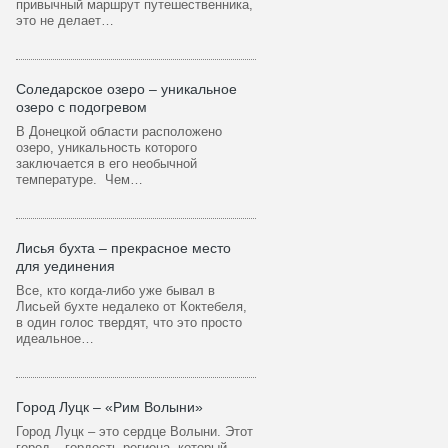
привычный маршрут путешественника,
это не делает…
Соледарское озеро – уникальное
озеро с подогревом
В Донецкой области расположено
озеро, уникальность которого
заключается в его необычной
температуре. Чем…
Лисья бухта – прекрасное место
для уединения
Все, кто когда-либо уже бывал в
Лисьей бухте недалеко от Коктебеля,
в один голос твердят, что это просто
идеальное…
Город Луцк – «Рим Волыни»
Город Луцк – это сердце Волыни. Этот
город – гордость региона, который