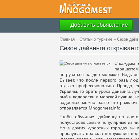
Добавить объявление
Главная
»
Статьи о туризме
»
Сезон дайв
Сезон дайвинга открываетс
С каждым г
парашютом
погрузиться на дно морское. Ведь о
Бывает, что после первого раза лю
отдыха профессионально. Правда, е
Украины, то брать уроки дайвинга лу
рыб и водоросли в морской пучине, н
водоемах можно разве что развлечь
отправляется
Mnogomest.info
.
Чтобы обучиться дайвингу на досто
полуострове самые популярные из ни
Но в других курортных городах вы 
прослушать правила погружения под 