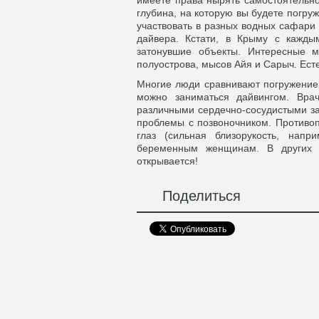
имеете права нырять самостоятельно,
глубина, на которую вы будете погруж
участвовать в разных водных сафари
дайвера. Кстати, в Крыму с кажды
затонувшие объекты. Интересные м
полуострова, мысов Айя и Сарыч. Есте
Многие люди сравнивают погружение п
можно заниматься дайвингом. Вра
различными сердечно-сосудистыми заб
проблемы с позвоночником. Противоп
глаз (сильная близорукость, напр
беременным женщинам. В других 
открывается!
Поделиться