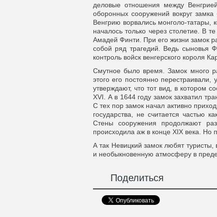
деловые отношения между Венгрией
оборонных сооружений вокруг замка 
Венгрию ворвались монголо-татары, 
началось только через столетие. В т
Амадей Финти. При его жизни замок р
собой ряд трагедий. Ведь сыновья Ф
контроль войск венгерского короля Ка
Смутное было время. Замок много ра
этого его постоянно перестраивали,
утверждают, что тот вид, в котором 
XVI. А в 1644 году замок захватил тр
С тех пор замок начал активно приход
государства, не считается частью к
Стены сооружения продолжают раз
происходила аж в конце XIX века. Но
А так Невицкий замок любят туристы,
и необыкновенную атмосферу в преде
Поделиться