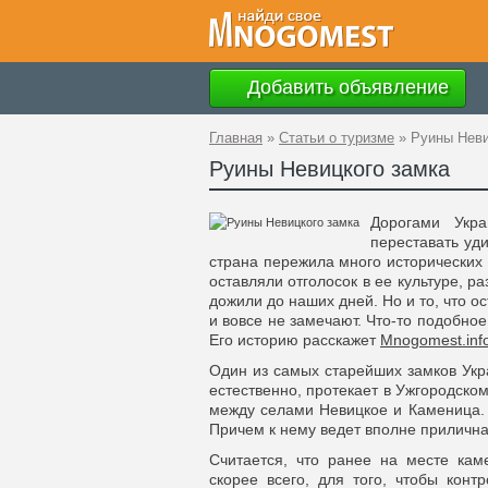
Добавить объявление
Главная
»
Статьи о туризме
»
Руины Неви
Руины Невицкого замка
Дорогами Укр
переставать уд
страна пережила много исторических
оставляли отголосок в ее культуре, р
дожили до наших дней. Но и то, что ос
и вовсе не замечают. Что-то подобное
Его историю расскажет
Mnogomest.inf
Один из самых старейших замков Укр
естественно, протекает в Ужгородск
между селами Невицкое и Каменица. 
Причем к нему ведет вполне приличн
Считается, что ранее на месте кам
скорее всего, для того, чтобы контр