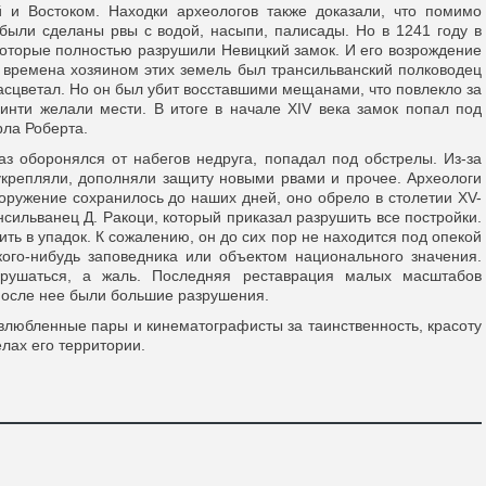
 и Востоком. Находки археологов также доказали, что помимо
были сделаны рвы с водой, насыпи, палисады. Но в 1241 году в
которые полностью разрушили Невицкий замок. И его возрождение
е времена хозяином этих земель был трансильванский полководец
асцветал. Но он был убит восставшими мещанами, что повлекло за
инти желали мести. В итоге в начале XIV века замок попал под
рла Роберта.
з оборонялся от набегов недруга, попадал под обстрелы. Из-за
 укрепляли, дополняли защиту новыми рвами и прочее. Археологи
сооружение сохранилось до наших дней, оно обрело в столетии XV-
ансильванец Д. Ракоци, который приказал разрушить все постройки.
ить в упадок. К сожалению, он до сих пор не находится под опекой
акого-нибудь заповедника или объектом национального значения.
рушаться, а жаль. Последняя реставрация малых масштабов
 после нее были большие разрушения.
 влюбленные пары и кинематографисты за таинственность, красоту
лах его территории.