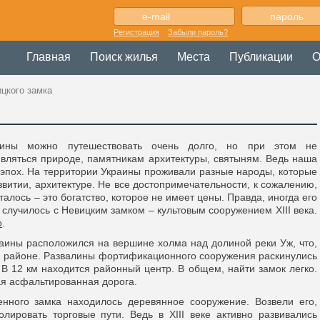
Регистрация
Забыли пароль?
Главная
Поиск жилья
Места
Публикации
О
цкого замка
аины можно путешествовать очень долго, но при этом не
ивляться природе, памятникам архитектуры, святыням. Ведь наша
 эпох. На территории Украины проживали разные народы, которые
азвитии, архитектуре. Не все достопримечательности, к сожалению,
талось – это богатство, которое не имеет цены. Правда, иногда его
 случилось с Невицким замком – культовым сооружением XIII века.
o
.
аины расположился на вершине холма над долиной реки Уж, что,
ом районе. Развалины фортификационного сооружения раскинулись
В 12 км находится районный центр. В общем, найти замок легко.
ая асфальтированная дорога.
енного замка находилось деревянное сооружение. Возвели его,
олировать торговые пути. Ведь в XIII веке активно развивались