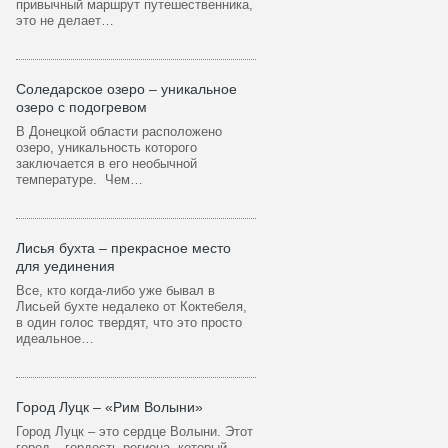
привычный маршрут путешественника,
это не делает…
Соледарское озеро – уникальное
озеро с подогревом
В Донецкой области расположено
озеро, уникальность которого
заключается в его необычной
температуре. Чем…
Лисья бухта – прекрасное место
для уединения
Все, кто когда-либо уже бывал в
Лисьей бухте недалеко от Коктебеля,
в один голос твердят, что это просто
идеальное…
Город Луцк – «Рим Волыни»
Город Луцк – это сердце Волыни. Этот
город – гордость региона, который