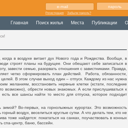
Регистрация
Забыли пароль?
Главная
Поиск жилья
Места
Публикации
О
ск!
 когда в воздухе витает дух Нового года и Рождества. Вообще, в
люди строят планы на будущее. Они обещают себе записаться в
боту, завести семью, разорвать отношения с завистниками. Правда,
ляет четко сформировать план действий. Работа, обязанности,
целей. В этом случае выход один – отпуск. Каждому из нас нужна
оим желаниям, восстановить нервные клетки (кстати, последние
то возможно), обрести новых знакомых. А если прислушиваться к
, есть все шансы найти то место для отпуска, которое подходит
 зимой? Во-первых, на горнолыжных курортах. Это возможность
горный воздух, веселиться круглые сутки. А что делать тем, кто не
ива тоже найдется: покататься на санках, поучаствовать в конных
ть спа-центр, баню, бассейн.