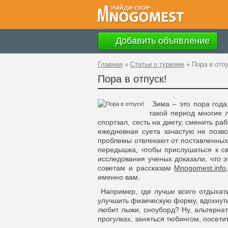
Добавить объявление
Главная
»
Статьи о туризме
»
Пора в отпу
Пора в отпуск!
Зима – это пора года,
такой период многие 
спортзал, сесть на диету, сменить ра
ежедневная суета зачастую не позво
проблемы отвлекают от поставленных 
передышка, чтобы прислушаться к св
исследования ученых доказали, что э
советам и рассказам
Mnogomest.info
именно вам.
Например, где лучше всего отдыхать
улучшить физическую форму, вдохнуть 
любит лыжи, сноуборд? Ну, альтернат
прогулках, заняться тюбингом, посети