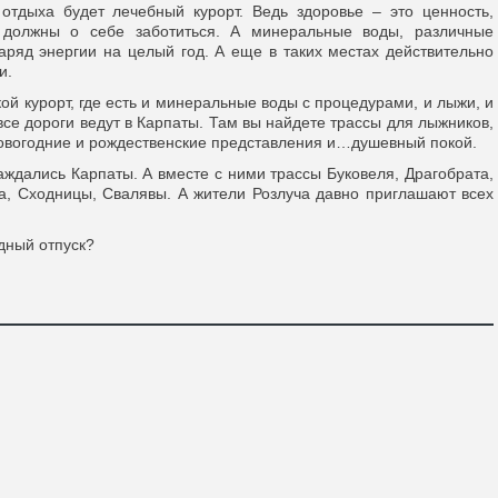
тдыха будет лечебный курорт. Ведь здоровье – это ценность,
 должны о себе заботиться. А минеральные воды, различные
аряд энергии на целый год. А еще в таких местах действительно
и.
акой курорт, где есть и минеральные воды с процедурами, и лыжи, и
все дороги ведут в Карпаты. Там вы найдете трассы для лыжников,
новогодние и рождественские представления и…душевный покой.
заждались Карпаты. А вместе с ними трассы Буковеля, Драгобрата,
, Сходницы, Свалявы. А жители Розлуча давно приглашают всех
одный отпуск?