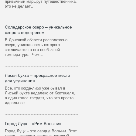
привычный маршрут путешественника,
это не делает…
Соледарское озеро – уникальное
озеро с подогревом
В Донецкой области расположено
озеро, уникальность которого
заключается в его необычной
температуре. Чем…
Лисья бухта – прекрасное место
для уединения
Все, кто когда-либо уже бывал в
Лисьей бухте недалеко от Коктебеля,
в один голос твердят, что это просто
идеальное…
Город Луцк – «Рим Волыни»
Город Луцк – это сердце Волыни. Этот
город – гордость региона, который