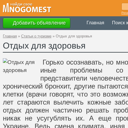
Рег
Добавить объявление
Главная
Поиск 
Главная
»
Статьи о туризме
»
Отдых для здоровья
Отдых для здоровья
Горько осознавать, но мн
иные проблемы со 
представители человечест
хронический бронхит, другие пытаютс
клетки (врачи говорят, что это возмож
лет стараются вылечить кожные забо
отдых должен частично решать про
никак не усугублять их. А еще про
Украине. Ведь смена климата, иная