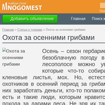
Рег
Добавить объявление
Главная
Поиск 
Главная
»
Статьи о туризме
»
Охота за осенними грибами
Охота за осенними грибами
Осень – сезон гербари
безоблачную погоду в
лесополосе можно у
которые что-то собир
кленовые листья, мох. Но, естес
охотников в осенний период за гриба
них заработать деньги, кто-то полако
есть и такие люди, которым нравит
похода за дарами леса. Не зря их та