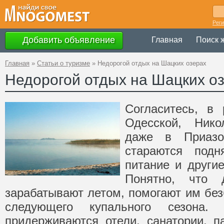
Рег
Добавить объявление
Главная
Поиск 
Главная
»
Статьи о туризме
»
Недорогой отдых на Шацких озерах
Недорогой отдых на Шацких о
Согласитесь, в 
Одесской, Нико
даже в Приазо
стараются под
питание и други
Понятно, что 
зарабатывают летом, помогают им без
следующего купального сезона.
придерживаются отели, санатории, п