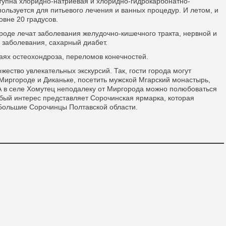
тупна хлоридно-натриевая и хлоридно-гидрокарбонатно-
ользуется для питьевого лечения и ванных процедур. И летом, и
овне 20 градусов.
оде лечат заболевания желудочно-кишечного тракта, нервной и
 заболевания, сахарный диабет.
аях остеохондроза, переломов конечностей.
жество увлекательных экскурсий. Так, гости города могут
 Миргороде и Диканьке, посетить мужской Мгарский монастырь,
А в селе Хомутец неподалеку от Миргорода можно полюбоваться
бый интерес представляет Сорочинская ярмарка, которая
 Большие Сорочинцы Полтавской области.