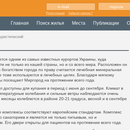
Регистрация
Забыли пароль?
Главная
Поиск жилья
Места
Публикации
О
уристический
тся одним из самых известных курортов Украины, куда
ти не только из нашей страны, но и со всего мира. Расположен он
м богатством города по праву считается лечебная минеральная
ые тоже используются в лечебных целях. Благодаря мягкому
ы посещают Миргород на протяжении всего года.
 доступны для купания в период с июня до сентября. Климат в
емпературные колебания и сильные ветры наблюдаются очень
 месяцы колеблются в районе 20-21 градуса, весной и в сентябре
е комплексы соответствуют европейским стандартам. Комплекс
 санаториев и является не только питьевым, но и
м. Его двери открыты для пациентов на протяжении всего года.