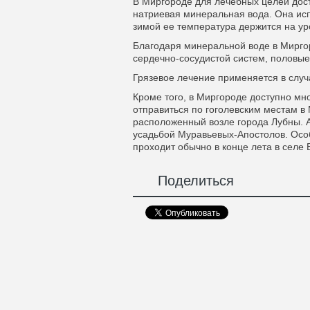
В Миргороде для лечебных целей дос
натриевая минеральная вода. Она исп
зимой ее температура держится на ур
Благодаря минеральной воде в Миргор
сердечно-сосудистой систем, половые
Грязевое лечение применяется в случ
Кроме того, в Миргороде доступно мно
отправиться по гоголевским местам в
расположенный возле города Лубны. 
усадьбой Муравьевых-Апостолов. Осо
проходит обычно в конце лета в селе
Поделиться