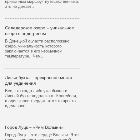
привычный маршрут путешественника,
это не делает…
Соледарское озеро – уникальное
озеро с подогревом
В Донецкой области расположено
озеро, уникальность которого
заключается в его необычной
температуре. Чем…
Лисья бухта – прекрасное место
для уединения
Все, кто когда-либо уже бывал в
Лисьей бухте недалеко от Коктебеля,
в один голос твердят, что это просто
идеальное…
Город Луцк – «Рим Волыни»
Город Луцк – это сердце Волыни. Этот
город – гордость региона, который