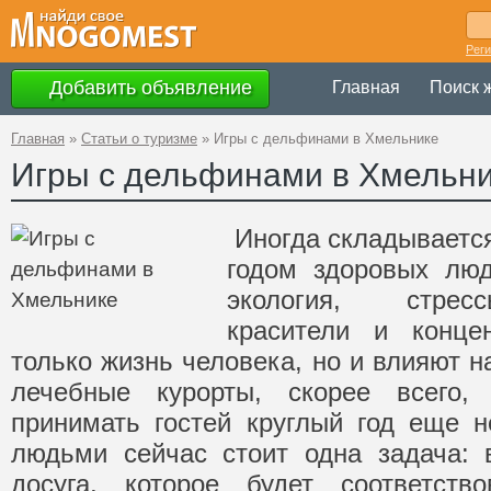
Рег
Добавить объявление
Главная
Поиск 
Главная
»
Статьи о туризме
»
Игры с дельфинами в Хмельнике
Игры с дельфинами в Хмельн
Иногда складывается
годом здоровых лю
экология, стрес
красители и конце
только жизнь человека, но и влияют н
лечебные курорты, скорее всего,
принимать гостей круглый год еще н
людьми сейчас стоит одна задача: 
досуга, которое будет соответств