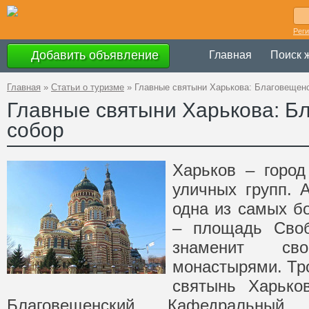
Рег
Добавить объявление
Главная
Поиск 
Главная
»
Статьи о туризме
»
Главные святыни Харькова: Благовещен
Главные святыни Харькова: Б
собор
Харьков – город
уличных групп. 
одна из самых б
– площадь Своб
знаменит с
монастырями. Тр
святынь Харьков
Благовещенский Кафедральный 