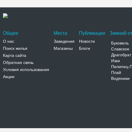
Общее
Места
Публикации
Зимний от
О нас
Заведения
Новости
Буковель
Поиск жилья
Магазины
Блоги
Славское
Драгобрат
Карта сайта
Изки
Обратная связь
Пилипец-
Условия использования
Плай
Акции
Водяники