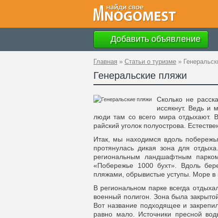
Добавить объявление
Главная
»
Статьи о туризме
»
Генеральск
Генеральские пляжи
Сколько не расск
иссякнут. Ведь и 
люди там со всего мира отдыхают. 
райский уголок полуострова. Естестве
Итак, мы находимся вдоль побережья
протянулась дикая зона для отдыха
региональным ландшафтным парком
«Побережье 1000 бухт». Вдоль бер
пляжами, обрывистые уступы. Море в э
В региональном парке всегда отдыха
военный полигон. Зона была закрыто
Вот название подходящее и закрепил
равно мало. Источники пресной вод