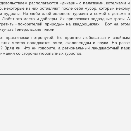
удовольствием располагаются «дикари» с палатками, котелками и
, некоторые из них оставляют после себя мусор, который некому
и нудисты. Но любителей зеленого туризма и семей с детьми в
. Любят это место и дайверы. Их привлекают подводные гроты. А
третить «покорителей природы» на квадроциклах. Вот на этом
изучать Генеральские пляжи!
тся практически нетронутой. Ею приятно любоваться и знойным
 этих местах попадаются змеи, сколопендры и пауки. Но разве
? Вряд ли. Что ни говорите, а региональный ландшафтный парк
нимания со стороны любопытных туристов.