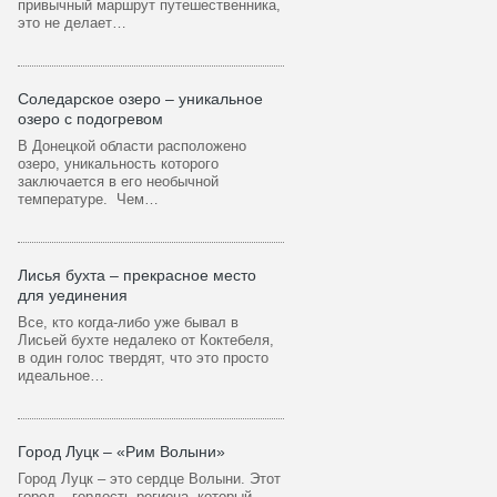
привычный маршрут путешественника,
это не делает…
Соледарское озеро – уникальное
озеро с подогревом
В Донецкой области расположено
озеро, уникальность которого
заключается в его необычной
температуре. Чем…
Лисья бухта – прекрасное место
для уединения
Все, кто когда-либо уже бывал в
Лисьей бухте недалеко от Коктебеля,
в один голос твердят, что это просто
идеальное…
Город Луцк – «Рим Волыни»
Город Луцк – это сердце Волыни. Этот
город – гордость региона, который