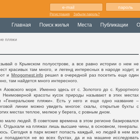
Регистрация
Забыли пароль?
Главная
Поиск жилья
Места
Публикации
О
ие пляжи
азывай о Крымском полуострове, а все равно истории о нем не
мест красивых там много, и легенд интересных в народе ходит, и
Вот и
Mnogomest.info
решил в очередной раз посетить еще один
нно, там найдется много интересного.
 Азовского моря. Именно здесь от с. Золотого до с. Курортного
. Неимоверной красоты кусок природы называют в этих местах
 «Генеральские пляжи». Есть у него и еще одно название –
еговой линии можно увидеть многое: скалы, открытые бухты с
тих местах теплое, мелкое у берега, с ровным дном.
ло мало людей. В советские времена в этом регионе базировался
й. Отдыхали на пляжах лишь высшие чины, в основном, генералы.
ось. Сегодня в парк может попасть каждый, но людей в нем все
ы попадаются не во всех бухтах, да и на машине исследовать