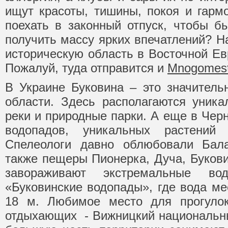
ищут красоты, тишины, покоя и гарм
поехать в законный отпуск, чтобы б
получить массу ярких впечатлений? Н
историческую область в Восточной Ев
Пожалуй, туда отправится и
Mnogomest
В Украине Буковина – это значитель
области. Здесь располагаются уник
реки и природные парки. А еще в Чер
водопадов, уникальных растений
Спелеологи давно облюбовали Бал
также пещеры Пионерка, Дуча, Букови
завораживают экстремальные во
«Буковинские водопады», где вода ме
18 м. Любимое место для прогуло
отдыхающих - Вижницкий национальны