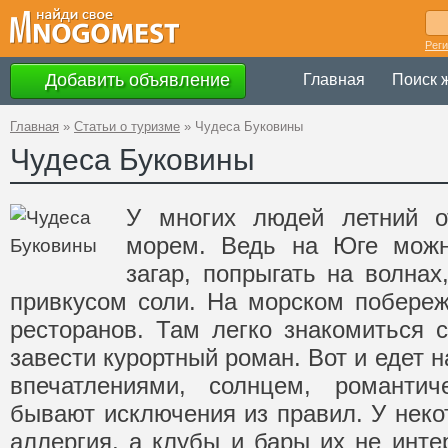
Рег
Добавить объявление
Главная
Поиск 
Главная
»
Статьи о туризме
»
Чудеса Буковины
Чудеса Буковины
У многих людей летний о
морем. Ведь на Юге можн
загар, попрыгать на волна
привкусом соли. На морском побереж
ресторанов. Там легко знакомиться
завести курортный роман. Вот и едет 
впечатлениями, солнцем, романти
бывают исключения из правил. У неко
аллергия, а клубы и бары их не инте