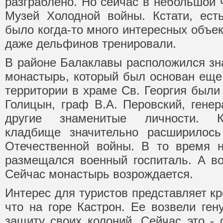
разграблено. Но сейчас в небольшой 
Музей Холодной войны. Кстати, ест
было когда-то много интересных объек
даже дельфинов тренировали.
В районе Балаклавы расположился зн
монастырь, который был основан еще 
территории в храме Св. Георгия были
Голицын, граф В.А. Перовский, генер
другие знаменитые личности. Кс
кладбище значительно расширилос
Отечественной войны. В то время н
размещался военный госпиталь. А в
Сейчас монастырь возрождается.
Интерес для туристов представляет кр
что на горе Кастрон. Ее возвели ген
защиту своих колоний. Сейчас это -