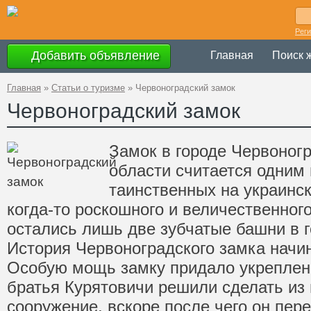
Рег
Добавить объявление
Главная
Поиск 
Главная
»
Статьи о туризме
»
Червоноградский замок
Червоноградский замок
Замок в городе Червоног
области считается одним 
таинственных на украинск
когда-то роскошного и величественног
остались лишь две зубчатые башни в г
История Червоноградского замка начин
Особую мощь замку придало укреплени
братья Курятовичи решили сделать из
сооружение, вскоре после чего он пер