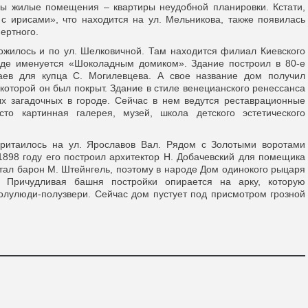
ы жилые помещения – квартиры неудобной планировки. Кстати,
с ирисами», что находится на ул. Мельникова, также появилась
ертного.
жилось и по ул. Шелковичной. Там находится филиал Киевского
роде именуется «Шоколадным домиком». Здание построил в 80-е
лаев для купца С. Могилевцева. А свое название дом получил
 которой он был покрыт. Здание в стиле венецианского ренессанса
х загадочных в городе. Сейчас в нем ведутся реставрационные
о картинная галерея, музей, школа детского эстетического
ритаилось на ул. Ярославов Вал. Рядом с Золотыми воротами
1898 году его построил архитектор Н. Добачевский для помещика
тал барон М. Штейнгель, поэтому в народе Дом одинокого рыцаря
 Причудливая башня постройки опирается на арку, которую
лулюди-полузвери. Сейчас дом пустует под присмотром грозной