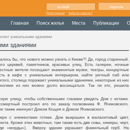
Регистрация
Забыли пароль?
Главная
Поиск жилья
Места
Публикации
О
вляет уникальными зданиями
ыми зданиями
алось бы, что нового можно узнать о Киеве?! Да, город старинный,
ого церквей, памятников, красивых улиц. Есть галереи, ночные
местные жители посещают знаменитые музеи, театры, концертные
сть в кафе с уникальным интерьером, найти уютный паб или
 этого, столица поражает уникальными зданиями, некоторые из них
ногими из них можно долго восхищаться. Так ли это, решила
кую улицу, чтобы собственными глазами увидеть Дом с котами.
смертный построил его по заказу полковника Ф. Ягимовского.
ие также именуют Домом Кощея и Домом Ягимовского.
ерн с элементами готики. Дом выкрашен в малахитовый цвет,
кота. Кроме этих животных, там также есть две совы, химеры, черт,
оде «морды»). Вверху здание украшает фамильный герб. На