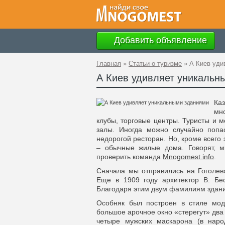
Добавить объявление
Главная
»
Статьи о туризме
»
А Киев уди
А Киев удивляет уникальн
Каз
мн
клубы, торговые центры. Туристы и 
залы. Иногда можно случайно попа
недорогой ресторан. Но, кроме всего
– обычные жилые дома. Говорят, м
проверить команда
Mnogomest.info
.
Сначала мы отправились на Гоголевс
Еще в 1909 году архитектор В. Бес
Благодаря этим двум фамилиям здан
Особняк был построен в стиле мод
большое арочное окно «стерегут» два 
четыре мужских маскарона (в нар