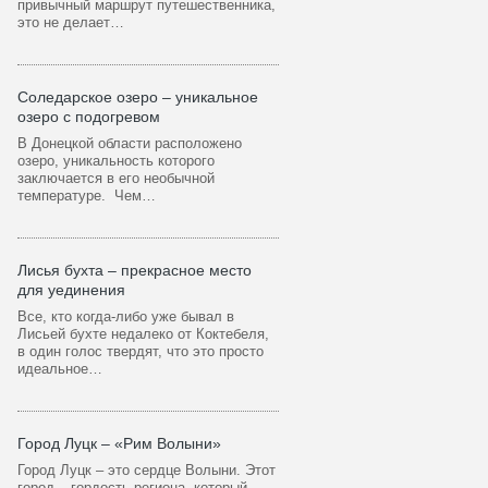
привычный маршрут путешественника,
это не делает…
Соледарское озеро – уникальное
озеро с подогревом
В Донецкой области расположено
озеро, уникальность которого
заключается в его необычной
температуре. Чем…
Лисья бухта – прекрасное место
для уединения
Все, кто когда-либо уже бывал в
Лисьей бухте недалеко от Коктебеля,
в один голос твердят, что это просто
идеальное…
Город Луцк – «Рим Волыни»
Город Луцк – это сердце Волыни. Этот
город – гордость региона, который