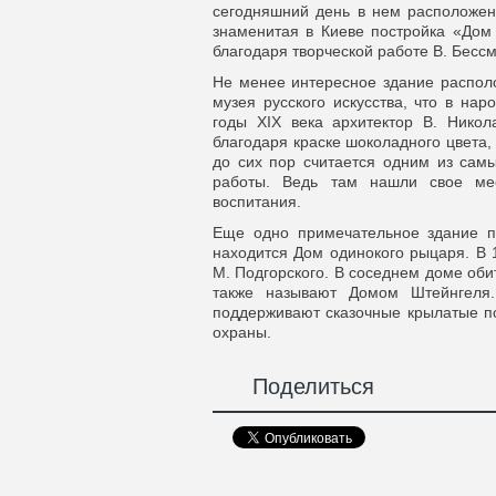
сегодняшний день в нем расположен
знаменитая в Киеве постройка «Дом 
благодаря творческой работе В. Бессм
Не менее интересное здание располо
музея русского искусства, что в на
годы XIX века архитектор В. Нико
благодаря краске шоколадного цвета,
до сих пор считается одним из самы
работы. Ведь там нашли свое мест
воспитания.
Еще одно примечательное здание п
находится Дом одинокого рыцаря. В 
М. Подгорского. В соседнем доме оби
также называют Домом Штейнгеля.
поддерживают сказочные крылатые по
охраны.
Поделиться