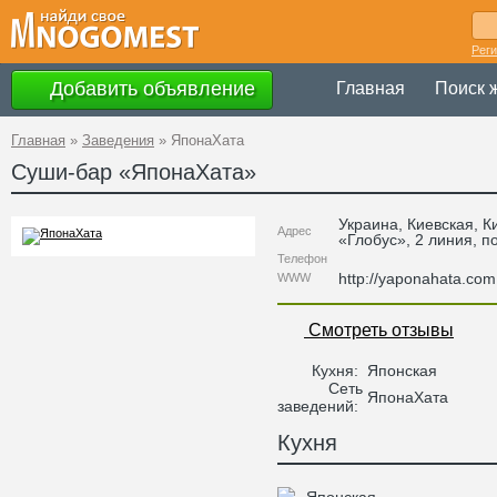
Рег
Добавить объявление
Главная
Поиск 
Главная
»
Заведения
»
ЯпонаХата
Суши-бар «
ЯпонаХата
»
Украина
,
Киевская
, К
Адрес
«Глобус», 2 линия, 
Телефон
http://yaponahata.com
WWW
Смотреть отзывы
Кухня:
Японская
Сеть
ЯпонаХата
заведений:
Кухня