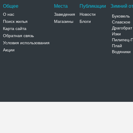
Общее
Места
Публикации
Зимний от
О нас
Заведения
Новости
Буковель
Поиск жилья
Магазины
Блоги
Славское
Драгобрат
Карта сайта
Изки
Обратная связь
Пилипец-
Условия использования
Плай
Акции
Водяники